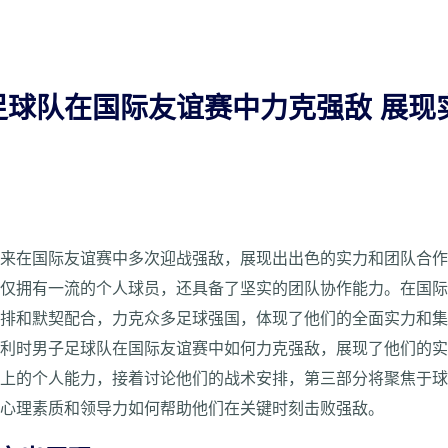
足球队在国际友谊赛中力克强敌 展现
年来在国际友谊赛中多次迎战强敌，展现出出色的实力和团队合
不仅拥有一流的个人球员，还具备了坚实的团队协作能力。在国
安排和默契配合，力克众多足球强国，体现了他们的全面实力和
比利时男子足球队在国际友谊赛中如何力克强敌，展现了他们的
场上的个人能力，接着讨论他们的战术安排，第三部分将聚焦于
的心理素质和领导力如何帮助他们在关键时刻击败强敌。