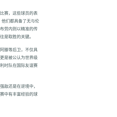
队比赛，这些球员的表
，他们都具备了无与伦
德布劳内则以精准的传
往往是取胜的关键。
博阿滕等后卫，不仅具
瓦更是被公认为世界级
比利时队在国际友谊赛
对强敌还是在逆境中，
大赛中有丰富经验的球