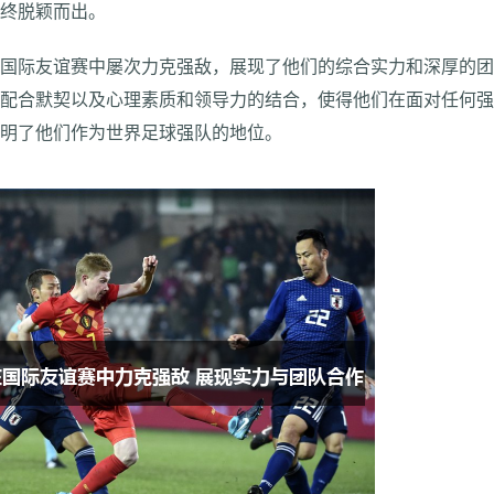
最终脱颖而出。
在国际友谊赛中屡次力克强敌，展现了他们的综合实力和深厚的
、配合默契以及心理素质和领导力的结合，使得他们在面对任何
证明了他们作为世界足球强队的地位。