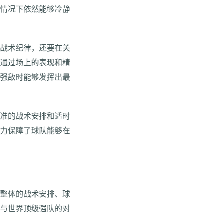
的情况下依然能够冷静
持战术纪律，还要在关
们通过场上的表现和精
对强敌时能够发挥出最
精准的战术安排和适时
导力保障了球队能够在
于整体的战术安排、球
在与世界顶级强队的对