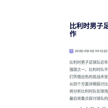
比利时男子
作
2025-09-03 10:12:32
比利时男子足球队近
强国之一，比利时队
们凭借出色的技战术
从四个方面详细探讨
将分析比利时队在球
最后将重点探讨球队