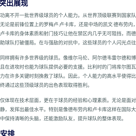
的突出展现
成功离不开一批世界级球员的个人能力。从世界顶级联赛到国家
无论是前锋位置上的罗梅卢·卢卡库，还是中场的凯文·德布劳内
。卢卡库的身体素质和射门技巧让他在禁区内几乎无可阻挡，而
帮助球队打破僵局。在与强敌的对抗中，这些球员的个人闪光点
也同样拥有许多世界级的球员。像维尔马伦、阿尔德韦雷尔德和
而且在进攻时也能为球队提供必要的支援。比利时的门将库尔图
能力在许多关键时刻挽救了球队。因此，个人能力的高水平使得
最终通过这些顶级球员的出色表现取得胜利。
不仅体现在技术层面，更在于球员的经验和心理素质。无论是面
冷静，发挥出最佳水平。特别是像德布劳内和卢卡库这样在国际
赛中保持清晰的头脑，还能激励队友，提升球队的整体表现。
术安排