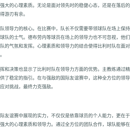
了强大的心理素质。无论是面对领先时的稳健心态，还是在落后
现得游刃有余。
球队领导力的核心。在比赛中，队长不仅需要带领球队在场上保
动球队的士气。德布劳内等球员在场上的领导力也不可忽视，他
球队的气氛和发挥。心理素质和领导力的结合使得比利时队在面
利。
指挥和决策也显示了比利时队在领导力方面的优势。主教练通过
提供了稳定的指引。在与强敌的国际友谊赛中，这种全方位的领
速应对挑战，最终力克强敌。
国际友谊赛中展现的实力，不仅仅是依靠球员的个人能力，更在
及强大的心理素质和领导力。通过全方位的团队合作，球队能够