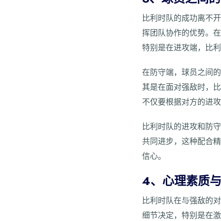
比利时队的成功离不
挥团队协作的优势。
特别是在进攻端，比
在防守端，球员之间
其是在面对强敌时，
不仅要根据对方的进
比利时队的进攻和防
共同进步，这种配合
信心。
4、心理素质
比利时队在与强敌的
细节决定，特别是在