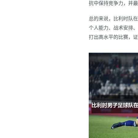
抗中保持竞争力，并
总的来说，比利时队
个人能力、战术安排
打出高水平的比赛，