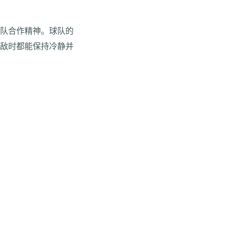
团队合作精神。球队的
强敌时都能保持冷静并