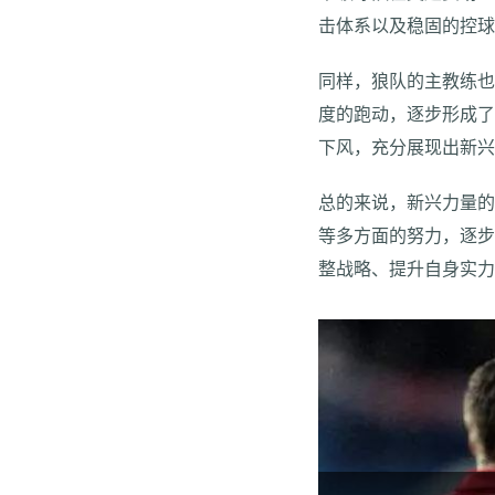
击体系以及稳固的控
同样，狼队的主教练
度的跑动，逐步形成
下风，充分展现出新
总的来说，新兴力量
等多方面的努力，逐
整战略、提升自身实