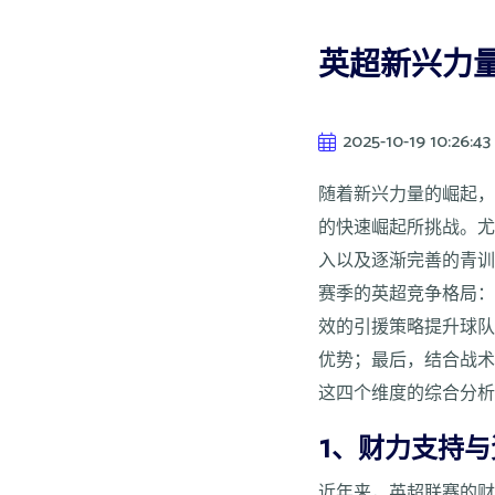
英超新兴力
2025-10-19 10:26:43
随着新兴力量的崛起
的快速崛起所挑战。
入以及逐渐完善的青
赛季的英超竞争格局
效的引援策略提升球
优势；最后，结合战
这四个维度的综合分
1、财力支持
近年来，英超联赛的