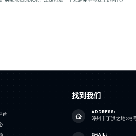
位。英超联赛的未来，注定将是一个充满竞争与变革的时代。
找到我们
ADDRESS:
平台
漳州市丁洪之地225
心
态
EMAIL: