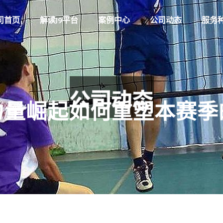
司首页
解读J9平台
案例中心
公司动态
服务
力量崛起如何重塑本赛季