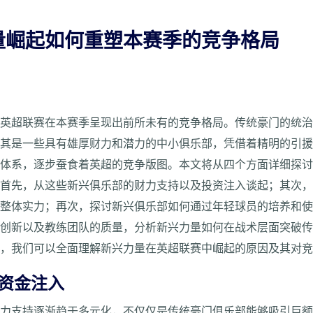
量崛起如何重塑本赛季的竞争格局
，英超联赛在本赛季呈现出前所未有的竞争格局。传统豪门的统
尤其是一些具有雄厚财力和潜力的中小俱乐部，凭借着精明的引
训体系，逐步蚕食着英超的竞争版图。本文将从四个方面详细探
：首先，从这些新兴俱乐部的财力支持以及投资注入谈起；其次
队整体实力；再次，探讨新兴俱乐部如何通过年轻球员的培养和
术创新以及教练团队的质量，分析新兴力量如何在战术层面突破
析，我们可以全面理解新兴力量在英超联赛中崛起的原因及其对
与资金注入
财力支持逐渐趋于多元化，不仅仅是传统豪门俱乐部能够吸引巨