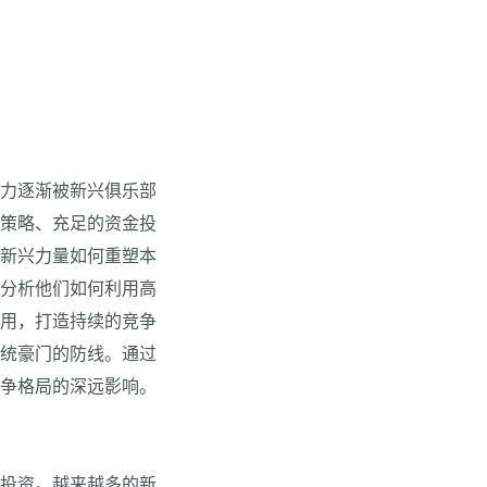
治力逐渐被新兴俱乐部
援策略、充足的资金投
讨新兴力量如何重塑本
，分析他们如何利用高
使用，打造持续的竞争
传统豪门的防线。通过
竞争格局的深远影响。
额投资。越来越多的新