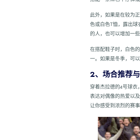
此外，如果是在较为
色或白色T恤，露出球
的人，也可以增加一
在搭配鞋子时，白色
一。如果是冬季，可
2、场合推荐
穿着杰拉德的4号球衣
表达对偶像的热爱以
让你感受到浓烈的赛