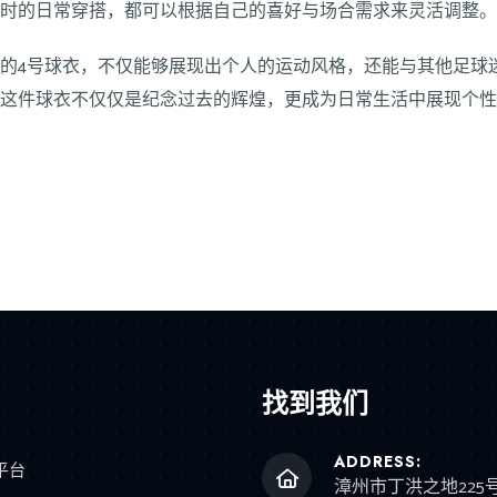
平时的日常穿搭，都可以根据自己的喜好与场合需求来灵活调整
的4号球衣，不仅能够展现出个人的运动风格，还能与其他足球
让这件球衣不仅仅是纪念过去的辉煌，更成为日常生活中展现个
找到我们
ADDRESS:
平台
漳州市丁洪之地225