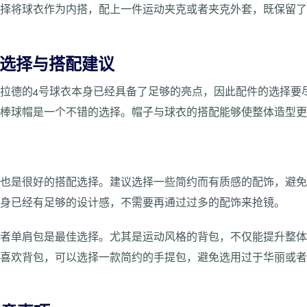
选择将球衣作为内搭，配上一件运动夹克或者夹克外套，既保留
的选择与搭配建议
拉德的4号球衣本身已经具备了足够的亮点，因此配件的选择要
的棒球帽是一个不错的选择。帽子与球衣的搭配能够使整体造型
。
环也是很好的搭配选择。建议选择一些简约而有质感的配饰，避
本身已经有足够的设计感，不需要再通过过多的配饰来抢镜。
或者单肩包是最佳选择。尤其是运动风格的背包，不仅能提升整
不喜欢背包，可以选择一款简约的手提包，避免选用过于华丽或