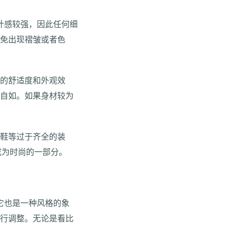
计感较强，因此任何细
避免出现褶皱或者色
着的舒适度和外观效
的自如。如果身材较为
球鞋等过于齐全的装
成为时尚的一部分。
它也是一种风格的象
进行调整。无论是看比