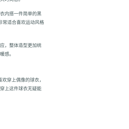
球衣内搭一件简单的黑
非常适合喜欢运动风格
呼应，整体造型更加统
温暖感。
喜欢穿上偶像的球衣，
，穿上这件球衣无疑能