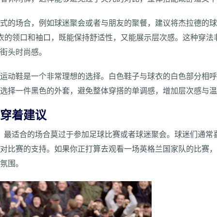
正式的场合，例如球迷聚会或者与朋友的聚餐，建议将杰拉德的
衣的领口和袖口，既能保持舒适性，又能展示层次感。这种穿法
些街头时尚感。
的运动鞋是一个非常理想的选择。白色鞋子与球衣的白色部分相
以选择一件黑色的外套，避免整体穿搭的单调感，增加层次感与
与穿着建议
，最适合的场合莫过于参加足球比赛或者球迷聚会。球迷们通常
及对比赛的支持。如果你正打算去观看一场英格兰国家队的比赛
事氛围。