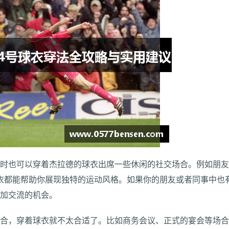
平时也可以穿着杰拉德的球衣出席一些休闲的社交场合。例如朋
衣都能帮助你展现独特的运动风格。如果你的朋友或者同事中也
增加交流的机会。
场合，穿着球衣就不太合适了。比如商务会议、正式的宴会等场