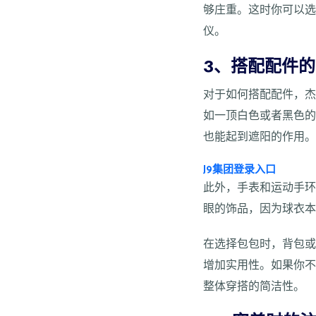
够庄重。这时你可以
仪。
3、搭配配件
对于如何搭配配件，杰
如一顶白色或者黑色
也能起到遮阳的作用
J9集团登录入口
此外，手表和运动手
眼的饰品，因为球衣
在选择包包时，背包
增加实用性。如果你
整体穿搭的简洁性。