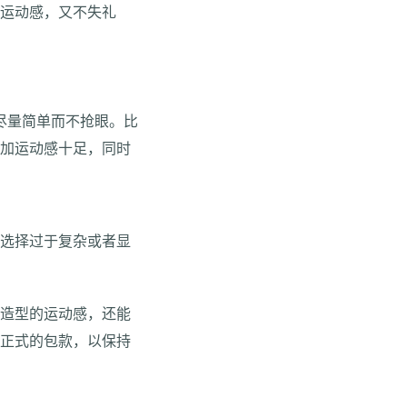
了运动感，又不失礼
尽量简单而不抢眼。比
更加运动感十足，同时
免选择过于复杂或者显
体造型的运动感，还能
者正式的包款，以保持