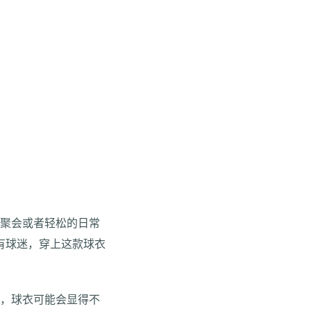
友聚会或者轻松的日常
有球迷，穿上这款球衣
合，球衣可能会显得不