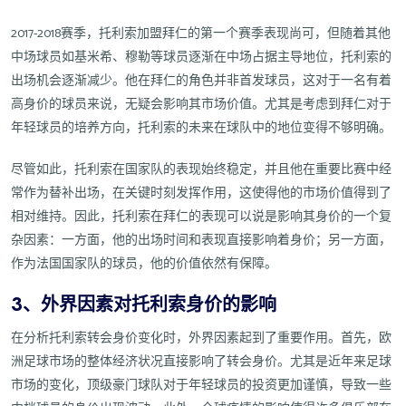
2017-2018赛季，托利索加盟拜仁的第一个赛季表现尚可，但随着其他
中场球员如基米希、穆勒等球员逐渐在中场占据主导地位，托利索的
出场机会逐渐减少。他在拜仁的角色并非首发球员，这对于一名有着
高身价的球员来说，无疑会影响其市场价值。尤其是考虑到拜仁对于
年轻球员的培养方向，托利索的未来在球队中的地位变得不够明确。
尽管如此，托利索在国家队的表现始终稳定，并且他在重要比赛中经
常作为替补出场，在关键时刻发挥作用，这使得他的市场价值得到了
相对维持。因此，托利索在拜仁的表现可以说是影响其身价的一个复
杂因素：一方面，他的出场时间和表现直接影响着身价；另一方面，
作为法国国家队的球员，他的价值依然有保障。
3、外界因素对托利索身价的影响
在分析托利索转会身价变化时，外界因素起到了重要作用。首先，欧
洲足球市场的整体经济状况直接影响了转会身价。尤其是近年来足球
市场的变化，顶级豪门球队对于年轻球员的投资更加谨慎，导致一些