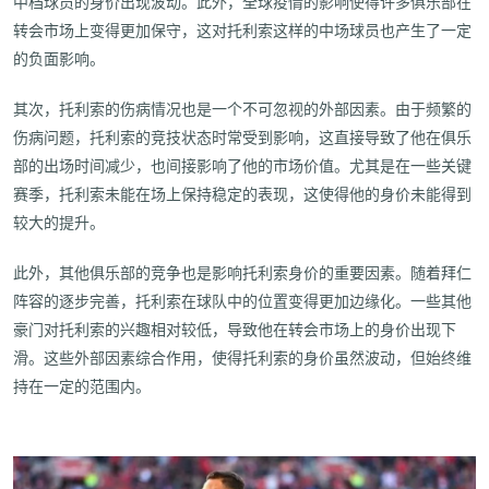
中档球员的身价出现波动。此外，全球疫情的影响使得许多俱乐部在
转会市场上变得更加保守，这对托利索这样的中场球员也产生了一定
的负面影响。
其次，托利索的伤病情况也是一个不可忽视的外部因素。由于频繁的
伤病问题，托利索的竞技状态时常受到影响，这直接导致了他在俱乐
部的出场时间减少，也间接影响了他的市场价值。尤其是在一些关键
赛季，托利索未能在场上保持稳定的表现，这使得他的身价未能得到
较大的提升。
此外，其他俱乐部的竞争也是影响托利索身价的重要因素。随着拜仁
阵容的逐步完善，托利索在球队中的位置变得更加边缘化。一些其他
豪门对托利索的兴趣相对较低，导致他在转会市场上的身价出现下
滑。这些外部因素综合作用，使得托利索的身价虽然波动，但始终维
持在一定的范围内。