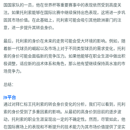
国国家队的一员，他在世界杯等重要赛事中的表现依然受到高度关
注。如果托利索能够在国际比赛中继续保持出色表现，这将进一步巩
固其市场价值。在此基础上，托利索可能会吸引其他欧洲豪门的注
意，进一步提升其转会身价。
最后，托利索的身价在未来的走势可能会受大环境的影响。例如，随
着新一代球员的崛起以及市场上对于不同类型球员的需求变化，托利
索的身价可能会面临新的竞争压力。如果他能够在职业生涯中做出积
极调整，适应新的战术体系和角色，那么他有望继续保持高水准的市
场竞争力。
总结：
J9平台
通过对拜仁标王托利索的转会身价变化的分析，我们可以看到，托利
索的身价受到了多重因素的影响。从最初的高身价到目前的逐步波
动，托利索的职业生涯呈现出一定的不确定性。然而，尽管如此，他
在国际赛场上的表现和不断提升的技术能力为其市场价值提供了坚实