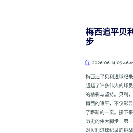
梅西追平贝
步
2026-06-14 09:46:4
梅西追平贝利进球纪
超越了许多伟大的球
的精彩与坚持。贝利
梅西的追平，不仅彰
了崭新的一页。接下
历史的伟大脚步：第
对贝利进球纪录的挑