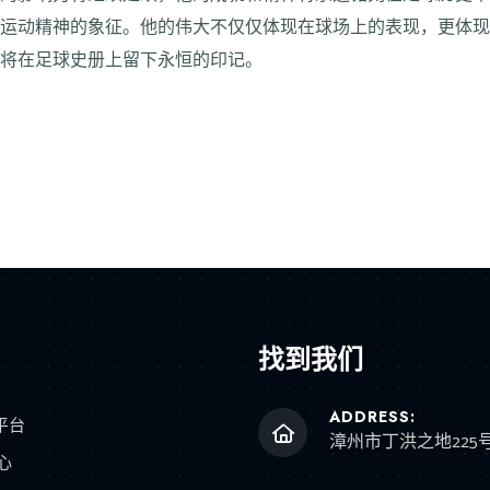
球运动精神的象征。他的伟大不仅仅体现在球场上的表现，更体
定将在足球史册上留下永恒的印记。
找到我们
ADDRESS:
平台
漳州市丁洪之地225
心