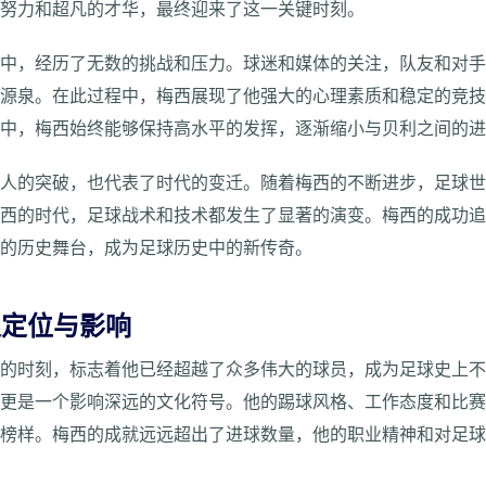
的努力和超凡的才华，最终迎来了这一关键时刻。
程中，经历了无数的挑战和压力。球迷和媒体的关注，队友和对
力源泉。在此过程中，梅西展现了他强大的心理素质和稳定的竞
赛中，梅西始终能够保持高水平的发挥，逐渐缩小与贝利之间的
个人的突破，也代表了时代的变迁。随着梅西的不断进步，足球
梅西的时代，足球战术和技术都发生了显著的演变。梅西的成功
高的历史舞台，成为足球历史中的新传奇。
史定位与影响
录的时刻，标志着他已经超越了众多伟大的球员，成为足球史上
，更是一个影响深远的文化符号。他的踢球风格、工作态度和比
习榜样。梅西的成就远远超出了进球数量，他的职业精神和对足