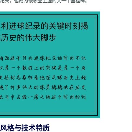
球纪录，也成为他职业生涯的又一个里程碑。
球风格与技术特质