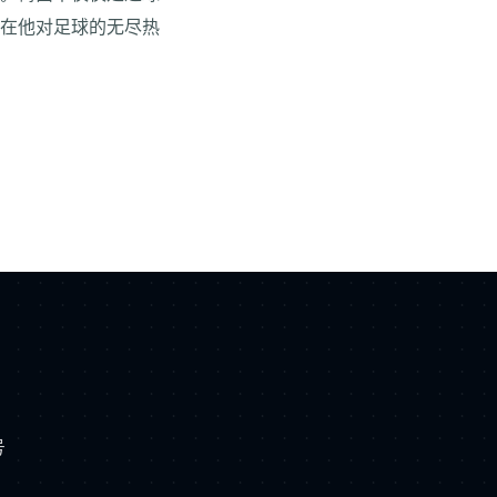
现在他对足球的无尽热
号