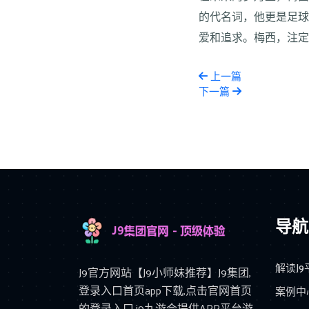
的代名词，他更是足
爱和追求。梅西，注
上一篇
下一篇
导航
解读J9
J9官方网站【J9小师妹推荐】J9集团,
登录入口首页app下载,点击官网首页
案例中