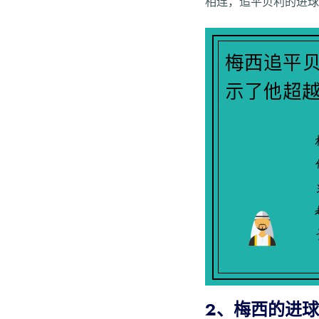
相连，追平贝利的进
2、梅西的进