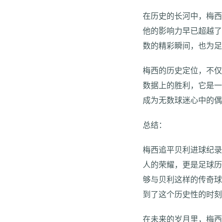
在历史的长河中，梅西
他的影响力早已超越
数的精彩瞬间，也为
梅西的历史定位，不
数据上的胜利，它是
成为无数球迷心中的
总结：
梅西追平贝利进球纪
人的荣耀，更是足球
够与贝利这样的传奇
到了这个历史性的时
在未来的岁月里，梅