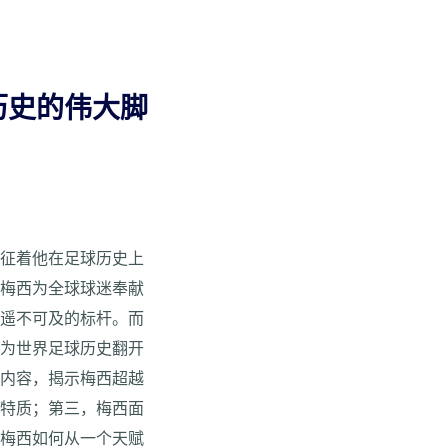
历史的伟大脚
象征着他在足球历史上
了梅西为全球球迷奉献
是遥不可及的标杆。而
，为世界足球历史翻开
的内容，揭示梅西超越
术特质；第三，梅西面
到梅西如何从一个天赋