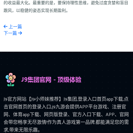
的收益最大化。最重要的是，要保持理性思维，避免过度贪婪和盲目
跟风，以稳健的姿态实现长期盈利。
上一篇
下一篇
J9官方网站【J9小师妹推荐】J9集团,登录入口首页app下载,点
击官网首页的登录入口,j9九游会提供APP平台游戏、注册官
网、体育app下载、网页版登录、官方入口下载、APP、官网
会带您畅享无尽激情!作为真人游戏第一品牌,都能满足您的需
求,带来无限乐趣。