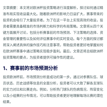
文章摘要：本文将对欧洲杯投资策略进行深度解析，探讨如何通过精
准布局实现收益最大化。随着欧洲杯的影响力日益扩大，赛事带来的
投资机会吸引了大量投资者。为了在这一平台上实现高效的收益，投
资者需要具备精准的市场判断力和科学的布局策略。文章将从四个关
键方面展开讨论，包括分析赛事前的市场预测、下注策略的选择、资
金管理的重要性以及如何评估赛事中的实时变动。每个方面的探讨都
将深入阐述具体的操作技巧和注意事项，帮助投资者更好地掌握如何
在欧洲杯赛事中通过策略实现稳步盈利。最后，文章还将总结欧洲杯
投资策略的要点，为投资者提供可操作性的建议。
1、赛事前的市场预测分析
投资欧洲杯前，市场预测分析是成功的第一步。通过对参赛队伍、球
员状态、历史战绩等信息的全面分析，投资者可以大致了解各支球队
的实力对比和比赛走向。例如，分析热门球队的伤病情况、阵容变化
以及小组赛的分布情况，可以帮助投资者更好地理解每场比赛的潜在
结果。