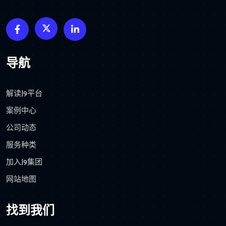
导航
解读J9平台
案例中心
公司动态
服务种类
加入J9集团
网站地图
找到我们