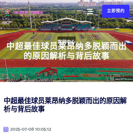
立即预约
中超最佳球员莱昂纳多脱颖而出
的原因解析与背后故事
中超最佳球员莱昂纳多脱颖而出的原因解
析与背后故事
2025-07-08 10:05:12