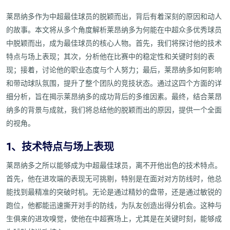
莱昂纳多作为中超最佳球员的脱颖而出，背后有着深刻的原因和动人
的故事。本文将从多个角度解析莱昂纳多为何能在中超众多优秀球员
中脱颖而出，成为最佳球员的核心人物。首先，我们将探讨他的技术
特点与场上表现；其次，分析他在比赛中的稳定性和关键时刻的表
现；接着，讨论他的职业态度与个人努力；最后，莱昂纳多如何影响
和带动球队氛围，提升了整个团队的竞技状态。通过这四个方面的详
细分析，旨在揭示莱昂纳多的成功背后的多维因素。最终，结合莱昂
纳多的背景与成就，我们将总结他的脱颖而出的原因，提供一个全面
的视角。
1、技术特点与场上表现
莱昂纳多之所以能够成为中超最佳球员，离不开他出色的技术特点。
首先，他在进攻端的表现无可挑剔，特别是在面对对方防线时，他总
能找到最精准的突破时机。无论是通过精妙的盘带，还是通过敏锐的
跑位，他都能迅速撕开对手的防线，为队友创造出得分机会。这种与
生俱来的进攻嗅觉，使他在中超赛场上，尤其是在关键时刻，能够成