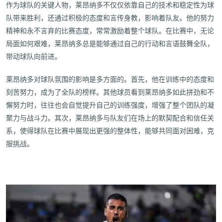
作为球队的关键人物，莱昂纳多不仅仅依靠自己的技术和稳定性为球
队带来胜利，还通过积极的态度和言传身教，影响着队友。他的努力
精神和永不言弃的比赛态度，常常激励着整个球队。在比赛中，无论
局面如何艰难，莱昂纳多总是能够通过自己的行动和言语鼓舞全队，
带动球队向前进。
莱昂纳多对球队氛围的影响是多方面的。首先，他在训练中的态度和
刻苦努力，成为了全队的榜样。其他球员看到莱昂纳多如此拼劲和不
懈努力时，往往也会自觉提升自己的训练强度，增强了整个团队的凝
聚力与战斗力。其次，莱昂纳多与队友们在场上的默契配合和信任关
系，使得球队在比赛中展现出更强的整体性，能够共同面对困难，克
服挑战。