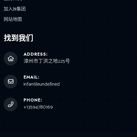
加入J9集团
网站地图
找到我们
ADDRESS:
漳州市丁洪之地225号
EMAIL:
infantileundefined
PHONE:
+13594780169