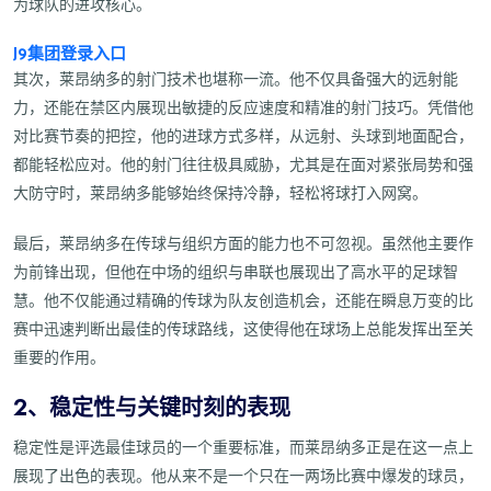
为球队的进攻核心。
J9集团登录入口
其次，莱昂纳多的射门技术也堪称一流。他不仅具备强大的远射能
力，还能在禁区内展现出敏捷的反应速度和精准的射门技巧。凭借他
对比赛节奏的把控，他的进球方式多样，从远射、头球到地面配合，
都能轻松应对。他的射门往往极具威胁，尤其是在面对紧张局势和强
大防守时，莱昂纳多能够始终保持冷静，轻松将球打入网窝。
最后，莱昂纳多在传球与组织方面的能力也不可忽视。虽然他主要作
为前锋出现，但他在中场的组织与串联也展现出了高水平的足球智
慧。他不仅能通过精确的传球为队友创造机会，还能在瞬息万变的比
赛中迅速判断出最佳的传球路线，这使得他在球场上总能发挥出至关
重要的作用。
2、稳定性与关键时刻的表现
稳定性是评选最佳球员的一个重要标准，而莱昂纳多正是在这一点上
展现了出色的表现。他从来不是一个只在一两场比赛中爆发的球员，