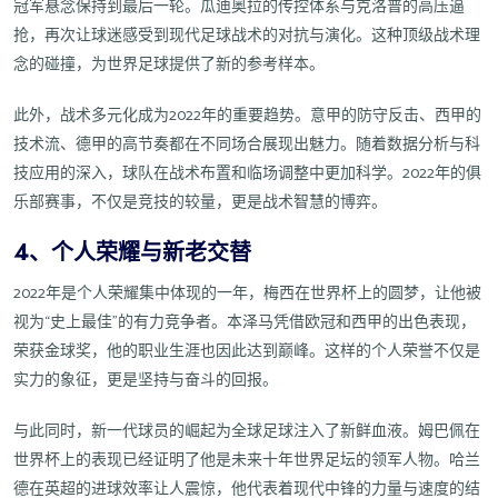
冠军悬念保持到最后一轮。瓜迪奥拉的传控体系与克洛普的高压逼
抢，再次让球迷感受到现代足球战术的对抗与演化。这种顶级战术理
念的碰撞，为世界足球提供了新的参考样本。
此外，战术多元化成为2022年的重要趋势。意甲的防守反击、西甲的
技术流、德甲的高节奏都在不同场合展现出魅力。随着数据分析与科
技应用的深入，球队在战术布置和临场调整中更加科学。2022年的俱
乐部赛事，不仅是竞技的较量，更是战术智慧的博弈。
4、个人荣耀与新老交替
2022年是个人荣耀集中体现的一年，梅西在世界杯上的圆梦，让他被
视为“史上最佳”的有力竞争者。本泽马凭借欧冠和西甲的出色表现，
荣获金球奖，他的职业生涯也因此达到巅峰。这样的个人荣誉不仅是
实力的象征，更是坚持与奋斗的回报。
与此同时，新一代球员的崛起为全球足球注入了新鲜血液。姆巴佩在
世界杯上的表现已经证明了他是未来十年世界足坛的领军人物。哈兰
德在英超的进球效率让人震惊，他代表着现代中锋的力量与速度的结