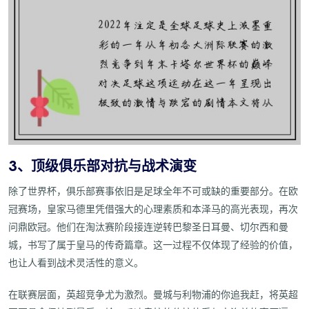
3、顶级俱乐部对抗与战术演变
除了世界杯，俱乐部赛事依旧是足球全年不可或缺的重要部分。在欧
冠赛场，皇家马德里凭借强大的心理素质和本泽马的高光表现，再次
问鼎欧冠。他们在淘汰赛阶段接连逆转巴黎圣日耳曼、切尔西和曼
城，书写了属于皇马的传奇篇章。这一过程不仅体现了经验的价值，
也让人看到战术灵活性的意义。
在联赛层面，英超竞争尤为激烈。曼城与利物浦的你追我赶，将英超