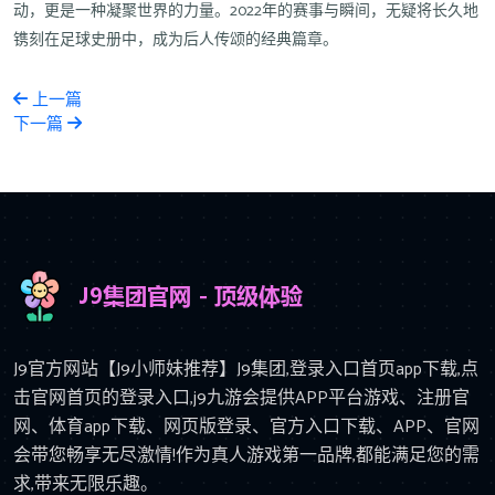
动，更是一种凝聚世界的力量。2022年的赛事与瞬间，无疑将长久地
镌刻在足球史册中，成为后人传颂的经典篇章。
上一篇
下一篇
J9官方网站【J9小师妹推荐】J9集团,登录入口首页app下载,点
击官网首页的登录入口,j9九游会提供APP平台游戏、注册官
网、体育app下载、网页版登录、官方入口下载、APP、官网
会带您畅享无尽激情!作为真人游戏第一品牌,都能满足您的需
求,带来无限乐趣。