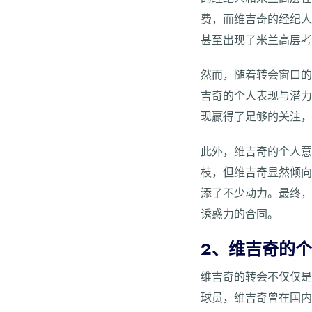
费，而维吉奇的经纪
甚至出现了米兰高层
然而，随着转会窗口
吉奇的个人表现与潜
现赢得了足够的关注
此外，维吉奇的个人
枝，但维吉奇显然倾
添了不少动力。最终
诱惑力的合同。
2、维吉奇的
维吉奇的转会不仅仅
球员，维吉奇曾在国