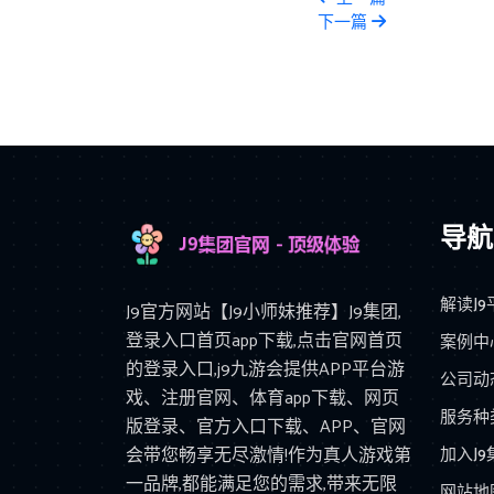
下一篇
导航
解读J9
J9官方网站【J9小师妹推荐】J9集团,
登录入口首页app下载,点击官网首页
案例中
的登录入口,j9九游会提供APP平台游
公司动
戏、注册官网、体育app下载、网页
服务种
版登录、官方入口下载、APP、官网
会带您畅享无尽激情!作为真人游戏第
加入J9
一品牌,都能满足您的需求,带来无限
网站地