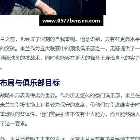
米兰之前，也经过了深刻的自我审视。他意识到，只有在更高水
涯的突破。米兰作为五大联赛中的顶级俱乐部之一，无疑提供了
多顶级球员的技战术，同时也能够在更大的舞台上展现自己的实
会。
略布局与俱乐部目标
的战略布局表现得尤为重要。作为历史悠久的豪门俱乐部，米兰
管米兰在引援市场上有着较为保守的态度，但他们在引进维吉奇
注重球队的整体性，他们需要引进不仅有个人能力，而且能够融
足了这一要求。
虑外，米兰还着眼于未来的发展。尽管米兰目前有多名经验丰富