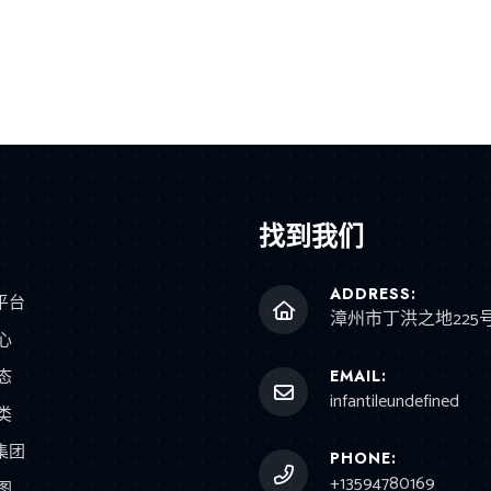
找到我们
ADDRESS:
平台
漳州市丁洪之地225
心
态
EMAIL:
infantileundefined
类
集团
PHONE:
+13594780169
图