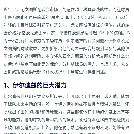
近年来，尤文图斯在转会市场上的运作越来越具备战略性，而在球员
出售方面也不再是简单的“甩卖”。其中，伊尔迪兹（Arda İldız）这位
年轻的土耳其球员引起了广泛关注。尤文图斯明确标价伊尔迪兹的转
会价格为1亿欧元或更高，这一举措在欧洲足坛掀起了不小的波澜。作
为一名拥有巨大潜力的中场球员，伊尔迪兹的转会问题不仅仅涉及尤
文图斯的财政收益，更加折射出他们对未来阵容的规划以及与其他俱
乐部之间的谈判策略。本文将从四个方面深入分析尤文图斯为什么会
对伊尔迪兹定下如此高的标价，分别从球员的潜力、市场需求、尤文
图斯的策略及俱乐部的财政状况四个角度进行详细阐述。
1、伊尔迪兹的巨大潜力
伊尔迪兹自从加入尤文图斯以来，便展现出了出色的足球天赋，成为
了球队未来中场的潜力股。年轻的伊尔迪兹不仅拥有精湛的脚法，还
展现出了出色的视野和传球能力，这些都使他在中场的调度上具有非
凡的能力。他的球场视野和灵活的技术，使他能够在比赛中迅速找到
突破口和创造机会。此外，他在防守端也有着不错的表现，能够有效