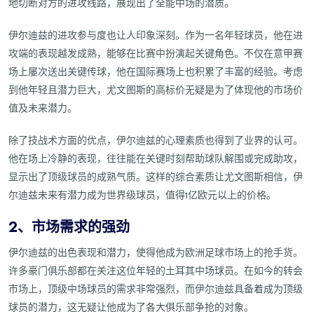
地切断对方的进攻线路，展现出了全能中场的潜质。
伊尔迪兹的进攻参与度也让人印象深刻。作为一名年轻球员，他在进
攻端的表现越发成熟，能够在比赛中扮演起关键角色。不仅在意甲赛
场上屡次送出关键传球，他在国际赛场上也积累了丰富的经验。考虑
到他年轻且潜力巨大，尤文图斯的高标价无疑是为了体现他的市场价
值及未来潜力。
除了技战术方面的优点，伊尔迪兹的心理素质也得到了业界的认可。
他在场上冷静的表现，往往能在关键时刻帮助球队解围或完成助攻，
显示出了顶级球员的成熟气质。这样的综合素质让尤文图斯相信，伊
尔迪兹未来有潜力成为世界级球员，值得1亿欧元以上的价格。
2、市场需求的强劲
伊尔迪兹的出色表现和潜力，使得他成为欧洲足球市场上的抢手货。
许多豪门俱乐部都在关注这位年轻的土耳其中场球员。在如今的转会
市场上，顶级中场球员的需求非常强烈，而伊尔迪兹具备着成为顶级
球员的潜力，这无疑让他成为了各大俱乐部争抢的对象。