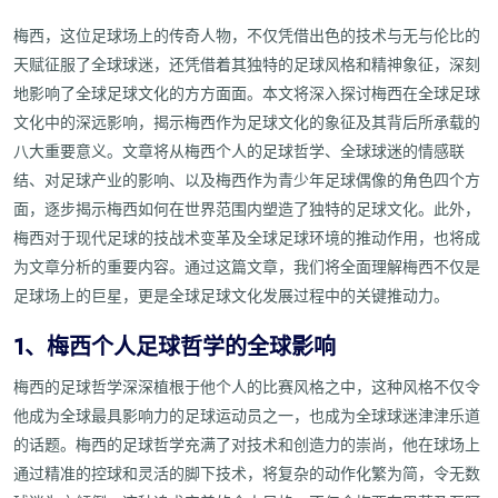
梅西，这位足球场上的传奇人物，不仅凭借出色的技术与无与伦比的
天赋征服了全球球迷，还凭借着其独特的足球风格和精神象征，深刻
地影响了全球足球文化的方方面面。本文将深入探讨梅西在全球足球
文化中的深远影响，揭示梅西作为足球文化的象征及其背后所承载的
八大重要意义。文章将从梅西个人的足球哲学、全球球迷的情感联
结、对足球产业的影响、以及梅西作为青少年足球偶像的角色四个方
面，逐步揭示梅西如何在世界范围内塑造了独特的足球文化。此外，
梅西对于现代足球的技战术变革及全球足球环境的推动作用，也将成
为文章分析的重要内容。通过这篇文章，我们将全面理解梅西不仅是
足球场上的巨星，更是全球足球文化发展过程中的关键推动力。
1、梅西个人足球哲学的全球影响
梅西的足球哲学深深植根于他个人的比赛风格之中，这种风格不仅令
他成为全球最具影响力的足球运动员之一，也成为全球球迷津津乐道
的话题。梅西的足球哲学充满了对技术和创造力的崇尚，他在球场上
通过精准的控球和灵活的脚下技术，将复杂的动作化繁为简，令无数