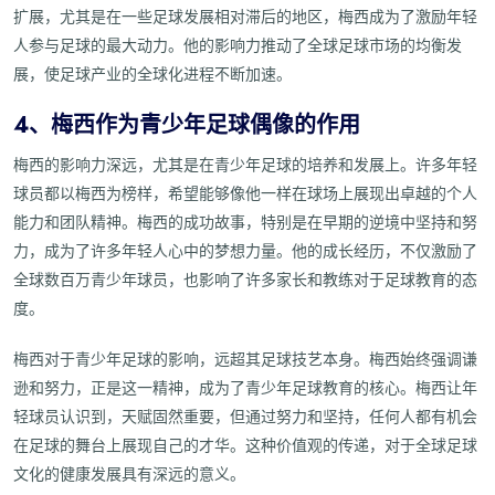
扩展，尤其是在一些足球发展相对滞后的地区，梅西成为了激励年轻
人参与足球的最大动力。他的影响力推动了全球足球市场的均衡发
展，使足球产业的全球化进程不断加速。
4、梅西作为青少年足球偶像的作用
梅西的影响力深远，尤其是在青少年足球的培养和发展上。许多年轻
球员都以梅西为榜样，希望能够像他一样在球场上展现出卓越的个人
能力和团队精神。梅西的成功故事，特别是在早期的逆境中坚持和努
力，成为了许多年轻人心中的梦想力量。他的成长经历，不仅激励了
全球数百万青少年球员，也影响了许多家长和教练对于足球教育的态
度。
梅西对于青少年足球的影响，远超其足球技艺本身。梅西始终强调谦
逊和努力，正是这一精神，成为了青少年足球教育的核心。梅西让年
轻球员认识到，天赋固然重要，但通过努力和坚持，任何人都有机会
在足球的舞台上展现自己的才华。这种价值观的传递，对于全球足球
文化的健康发展具有深远的意义。