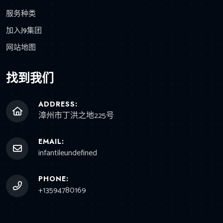
服务种类
加入J9集团
网站地图
找到我们
ADDRESS:
漳州市丁洪之地225号
EMAIL:
infantileundefined
PHONE:
+13594780169