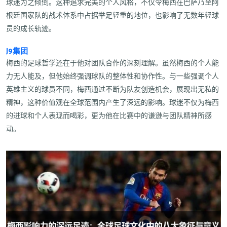
球迷为之倾倒。这种追求完美的个人风格，不仅令梅西在巴萨乃至阿
根廷国家队的战术体系中占据举足轻重的地位，也影响了无数年轻球
员的成长轨迹。
J9集团
梅西的足球哲学还在于他对团队合作的深刻理解。虽然梅西的个人能
力无人能及，但他始终强调球队的整体性和协作性。与一些强调个人
英雄主义的球员不同，梅西通过不断为队友创造机会，展现出无私的
精神，这种价值观在全球范围内产生了深远的影响。球迷不仅为梅西
的进球和个人表现而喝彩，更为他在比赛中的谦逊与团队精神所感
动。