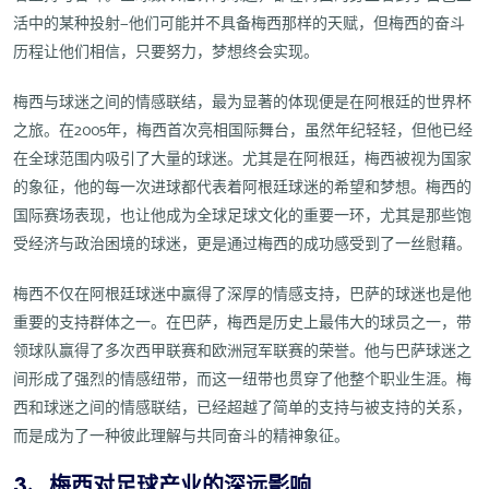
活中的某种投射—他们可能并不具备梅西那样的天赋，但梅西的奋斗
历程让他们相信，只要努力，梦想终会实现。
梅西与球迷之间的情感联结，最为显著的体现便是在阿根廷的世界杯
之旅。在2005年，梅西首次亮相国际舞台，虽然年纪轻轻，但他已经
在全球范围内吸引了大量的球迷。尤其是在阿根廷，梅西被视为国家
的象征，他的每一次进球都代表着阿根廷球迷的希望和梦想。梅西的
国际赛场表现，也让他成为全球足球文化的重要一环，尤其是那些饱
受经济与政治困境的球迷，更是通过梅西的成功感受到了一丝慰藉。
梅西不仅在阿根廷球迷中赢得了深厚的情感支持，巴萨的球迷也是他
重要的支持群体之一。在巴萨，梅西是历史上最伟大的球员之一，带
领球队赢得了多次西甲联赛和欧洲冠军联赛的荣誉。他与巴萨球迷之
间形成了强烈的情感纽带，而这一纽带也贯穿了他整个职业生涯。梅
西和球迷之间的情感联结，已经超越了简单的支持与被支持的关系，
而是成为了一种彼此理解与共同奋斗的精神象征。
3、梅西对足球产业的深远影响