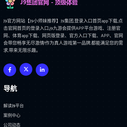
J9官方网站【J9小师妹推荐】J9集团,登录入口首页app下载,点
击官网首页的登录入口,j9九游会提供APP平台游戏、注册官
网、体育app下载、网页版登录、官方入口下载、APP、官网
会带您畅享无尽激情!作为真人游戏第一品牌,都能满足您的需
求,带来无限乐趣。
导航
解读J9平台
案例中心
公司动态